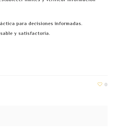
stablecer límites y verificar información
áctica para decisiones informadas.
sable y satisfactoria.
0