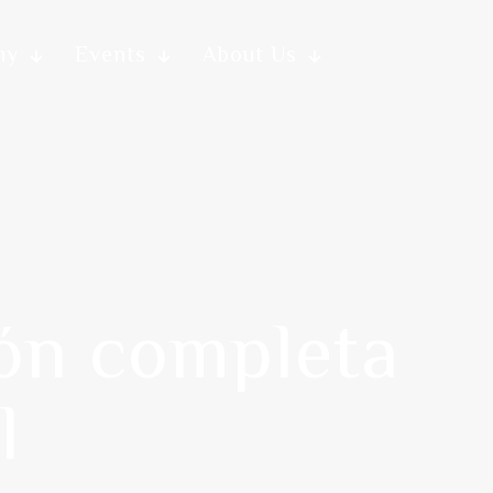
my
Events
About Us
ión completa
l