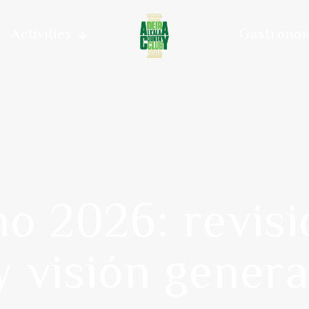
Activities
Gastrono
no 2026: revis
y visión genera