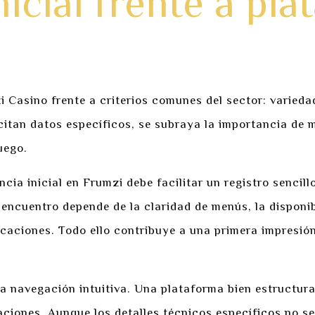
icial frente a pla
 Casino frente a criterios comunes del sector: varieda
citan datos específicos, se subraya la importancia de m
uego.
ncia inicial en Frumzi debe facilitar un registro sencil
 encuentro depende de la claridad de menús, la disponib
caciones. Todo ello contribuye a una primera impresión
la navegación intuitiva. Una plataforma bien estructura
ciones. Aunque los detalles técnicos específicos no s