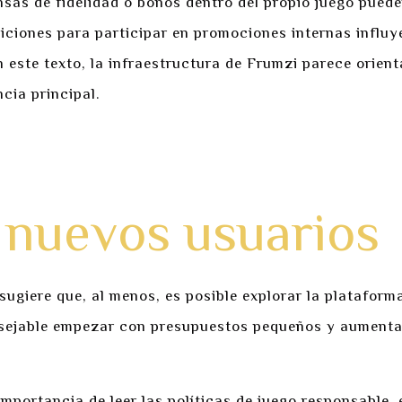
as de fidelidad o bonos dentro del propio juego pueden
diciones para participar en promociones internas influy
n este texto, la infraestructura de Frumzi parece orien
cia principal.
a juego responsable
depósito
 nuevos usuarios
ugiere que, al menos, es posible explorar la plataform
nsejable empezar con presupuestos pequeños y aumentar