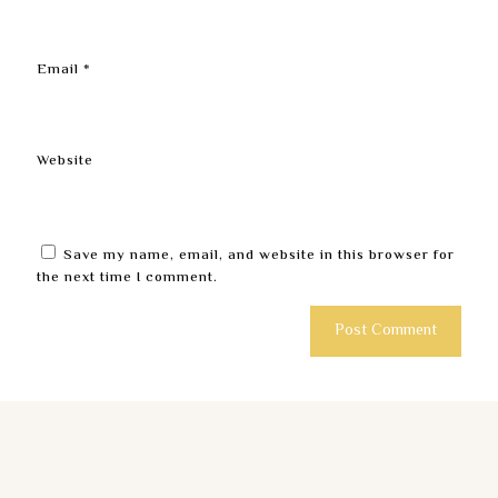
Email
*
Website
Save my name, email, and website in this browser for
the next time I comment.