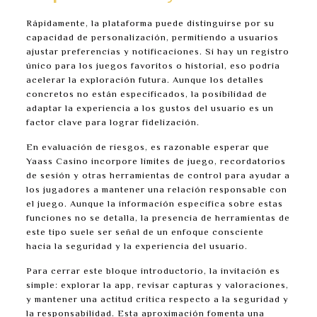
Rápidamente, la plataforma puede distinguirse por su
capacidad de personalización, permitiendo a usuarios
ajustar preferencias y notificaciones. Si hay un registro
único para los juegos favoritos o historial, eso podría
acelerar la exploración futura. Aunque los detalles
concretos no están especificados, la posibilidad de
adaptar la experiencia a los gustos del usuario es un
factor clave para lograr fidelización.
En evaluación de riesgos, es razonable esperar que
Yaass Casino incorpore límites de juego, recordatorios
de sesión y otras herramientas de control para ayudar a
los jugadores a mantener una relación responsable con
el juego. Aunque la información específica sobre estas
funciones no se detalla, la presencia de herramientas de
este tipo suele ser señal de un enfoque consciente
hacia la seguridad y la experiencia del usuario.
Para cerrar este bloque introductorio, la invitación es
simple: explorar la app, revisar capturas y valoraciones,
y mantener una actitud crítica respecto a la seguridad y
la responsabilidad. Esta aproximación fomenta una