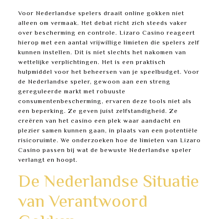
Voor Nederlandse spelers draait online gokken niet
alleen om vermaak. Het debat richt zich steeds vaker
over bescherming en controle. Lizaro Casino reageert
hierop met een aantal vrijwillige limieten die spelers zelf
kunnen instellen. Dit is niet slechts het nakomen van
wettelijke verplichtingen. Het is een praktisch
hulpmiddel voor het beheersen van je speelbudget. Voor
de Nederlandse speler, gewoon aan een streng
gereguleerde markt met robuuste
consumentenbescherming, ervaren deze tools niet als
een beperking. Ze geven juist zelfstandigheid. Ze
creëren van het casino een plek waar aandacht en
plezier samen kunnen gaan, in plaats van een potentiële
risicoruimte. We onderzoeken hoe de limieten van Lizaro
Casino passen bij wat de bewuste Nederlandse speler
verlangt en hoopt.
De Nederlandse Situatie
van Verantwoord