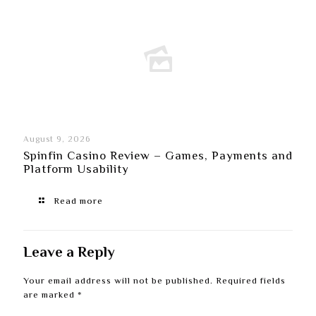
August 9, 2026
Spinfin Casino Review – Games, Payments and
Platform Usability
Read more
Leave a Reply
Your email address will not be published.
Required fields
are marked
*