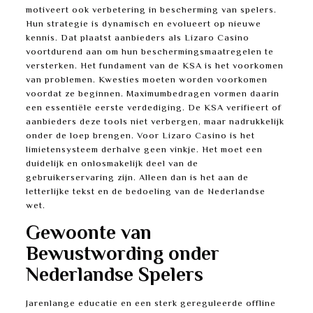
motiveert ook verbetering in bescherming van spelers.
Hun strategie is dynamisch en evolueert op nieuwe
kennis. Dat plaatst aanbieders als Lizaro Casino
voortdurend aan om hun beschermingsmaatregelen te
versterken. Het fundament van de KSA is het voorkomen
van problemen. Kwesties moeten worden voorkomen
voordat ze beginnen. Maximumbedragen vormen daarin
een essentiële eerste verdediging. De KSA verifieert of
aanbieders deze tools niet verbergen, maar nadrukkelijk
onder de loep brengen. Voor Lizaro Casino is het
limietensysteem derhalve geen vinkje. Het moet een
duidelijk en onlosmakelijk deel van de
gebruikerservaring zijn. Alleen dan is het aan de
letterlijke tekst en de bedoeling van de Nederlandse
wet.
Gewoonte van
Bewustwording onder
Nederlandse Spelers
Jarenlange educatie en een sterk gereguleerde offline