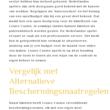
sector hebben hun invloed getoond. Nederlandse
spelers zijn zich doorgaans goed bekend met de kansen
van wedden. Begrippen als ‘huisvoordeel’ en het belang
van een speelbudget zijn bij een groot deel bekend. Dat
maakt hen een open doelgroep voor de limiettools van
Lizaro Casino. In sommige landen kunnen limieten als
paternalistisch worden gezien. De Nederlandse speler
ervaart ze vaak als een professionele service. Het biedt
hen in gelegenheid hun vermaak te structureren,
analoog aan je een budget voor de maand voor uitjes
zou maken. Lizaro Casino speelt in op deze houding
door de tools te tonen als een wijze om de controle in
eigen beheer te nemen.
Vergelijk met
Alternatieve
Beschermingsmaatregelen
Naast limieten heeft Lizaro Casino verschillende
beschermingsvormen, elk met een eigen doel.