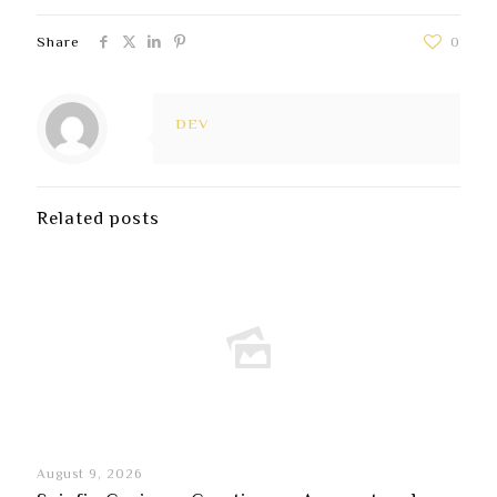
Share
0
DEV
Related posts
August 9, 2026