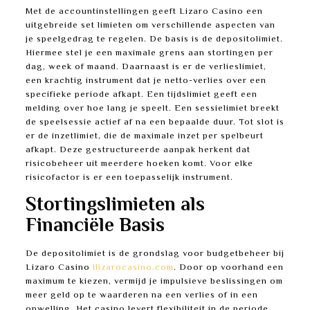
Met de accountinstellingen geeft Lizaro Casino een
uitgebreide set limieten om verschillende aspecten van
je speelgedrag te regelen. De basis is de depositolimiet.
Hiermee stel je een maximale grens aan stortingen per
dag, week of maand. Daarnaast is er de verlieslimiet,
een krachtig instrument dat je netto-verlies over een
specifieke periode afkapt. Een tijdslimiet geeft een
melding over hoe lang je speelt. Een sessielimiet breekt
de speelsessie actief af na een bepaalde duur. Tot slot is
er de inzetlimiet, die de maximale inzet per spelbeurt
afkapt. Deze gestructureerde aanpak herkent dat
risicobeheer uit meerdere hoeken komt. Voor elke
risicofactor is er een toepasselijk instrument.
Stortingslimieten als
Financiële Basis
De depositolimiet is de grondslag voor budgetbeheer bij
Lizaro Casino
llizarocasino.com
. Door op voorhand een
maximum te kiezen, vermijd je impulsieve beslissingen om
meer geld op te waarderen na een verlies of in een
opwelling. Het casino levert flexibiliteit in de periode,