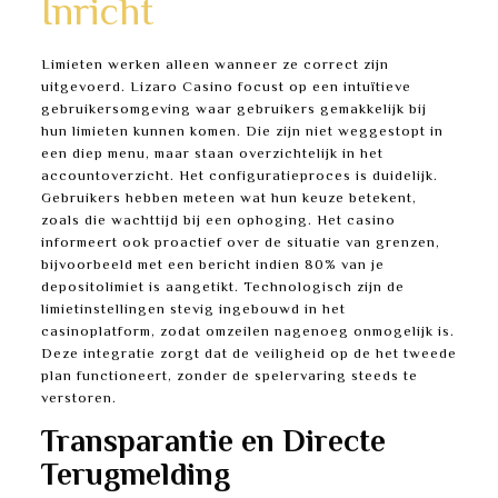
Inricht
Limieten werken alleen wanneer ze correct zijn
uitgevoerd. Lizaro Casino focust op een intuïtieve
gebruikersomgeving waar gebruikers gemakkelijk bij
hun limieten kunnen komen. Die zijn niet weggestopt in
een diep menu, maar staan overzichtelijk in het
accountoverzicht. Het configuratieproces is duidelijk.
Gebruikers hebben meteen wat hun keuze betekent,
zoals die wachttijd bij een ophoging. Het casino
informeert ook proactief over de situatie van grenzen,
bijvoorbeeld met een bericht indien 80% van je
depositolimiet is aangetikt. Technologisch zijn de
limietinstellingen stevig ingebouwd in het
casinoplatform, zodat omzeilen nagenoeg onmogelijk is.
Deze integratie zorgt dat de veiligheid op de het tweede
plan functioneert, zonder de spelervaring steeds te
verstoren.
Transparantie en Directe
Terugmelding