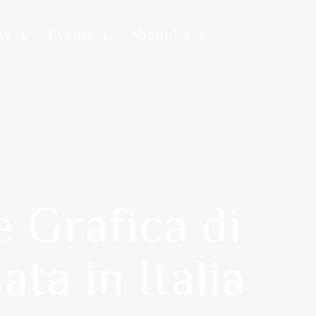
my
Events
About Us
e Grafica di
a in Italia