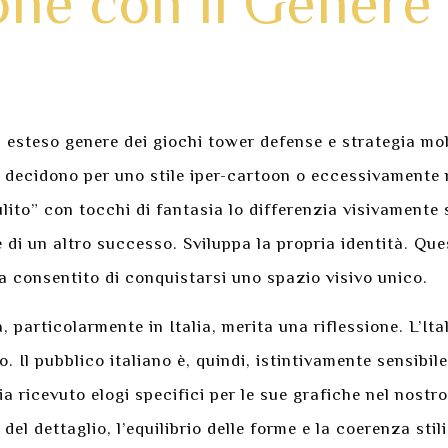
e con il Genere 
esteso genere dei giochi tower defense e strategia mobil
e decidono per uno stile iper-cartoon o eccessivamente
lito” con tocchi di fantasia lo differenzia visivamente su
le di un altro successo. Sviluppa la propria identità. Qu
a consentito di conquistarsi uno spazio visivo unico.
, particolarmente in Italia, merita una riflessione. L’Ita
. Il pubblico italiano è, quindi, istintivamente sensibil
ricevuto elogi specifici per le sue grafiche nel nostro
del dettaglio, l’equilibrio delle forme e la coerenza stil