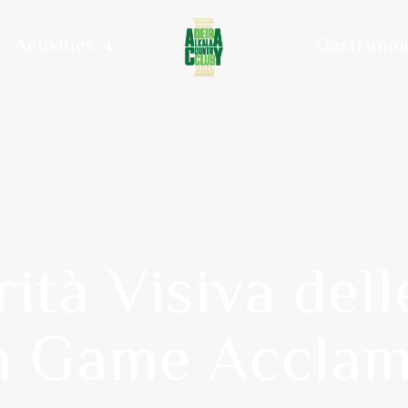
Activities
Gastrono
ità Visiva dell
 Game Acclamat