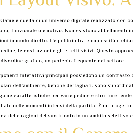
l Layout Visivo: Al
 Game è quella di un universo digitale realizzato con c
o, funzionale o emotivo. Non esistono abbellimenti inut
oni in modo diretto. L’equilibrio tra complessità e chia
e pedine, le costruzioni e gli effetti visivi. Questo app
disordine grafico, un pericolo frequente nel settore.
mponenti interattivi principali possiedono un contrasto 
olari dell’ambiente, benché dettagliati, sono subordinat
sagome caratteristiche per varie pedine e strutture rend
iate nelle momenti intensi della partita. È un progetto
a delle ragioni del suo trionfo in un ambito selettivo c