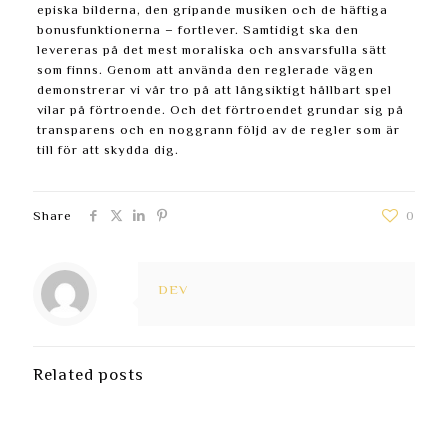
episka bilderna, den gripande musiken och de häftiga
bonusfunktionerna – fortlever. Samtidigt ska den
levereras på det mest moraliska och ansvarsfulla sätt
som finns. Genom att använda den reglerade vägen
demonstrerar vi vår tro på att långsiktigt hållbart spel
vilar på förtroende. Och det förtroendet grundar sig på
transparens och en noggrann följd av de regler som är
till för att skydda dig.
Share
0
DEV
Related posts