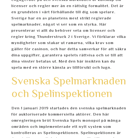
engagerade på den svenska marknaden är kunskap om
licenser och regler mer än en rättslig formalitet. Det är
en grundsten i vårt förhållande till dig som spelare.
Sverige har en av planetens mest strikt reglerade
spelmarknader, något vi ser som en styrka. Här
presenterar vi allt du behöver veta om licenser och
regler kring Thunderstruck 2 i Sverige. Vi förklarar vilka
myndigheter som stakar ut ramarna, vilka krav som
gäller för casinon, och hur detta samverkar för att säkra
dina uppgifter, garantera spelets rättvisa och se till att
dina vinster betalas ut. Med den här insikten kan du
spela med en större känsla av tillförsikt och lugn.
Svenska Spelmarknaden
och Spelinspektionen
Den 1 januari 2019 startades den svenska spelmarknaden
för auktoriserade kommersiella aktörer. Den här
omregleringen bröt Svenska Spels monopol på många
områden och implementerade ett nytt system som
kontrolleras av Spelinspektionen. Spelinspektionen är