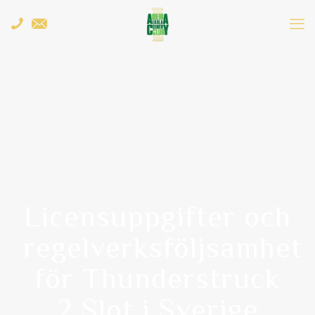
Licensuppgifter och
regelverksföljsamhet
för Thunderstruck
2 Slot i Sverige