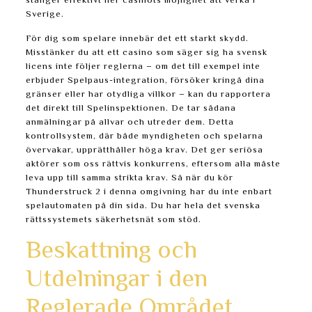
stänger effektivt ner casinots möjlighet att verka i
Sverige.
För dig som spelare innebär det ett starkt skydd.
Misstänker du att ett casino som säger sig ha svensk
licens inte följer reglerna – om det till exempel inte
erbjuder Spelpaus-integration, försöker kringå dina
gränser eller har otydliga villkor – kan du rapportera
det direkt till Spelinspektionen. De tar sådana
anmälningar på allvar och utreder dem. Detta
kontrollsystem, där både myndigheten och spelarna
övervakar, upprätthåller höga krav. Det ger seriösa
aktörer som oss rättvis konkurrens, eftersom alla måste
leva upp till samma strikta krav. Så när du kör
Thunderstruck 2 i denna omgivning har du inte enbart
spelautomaten på din sida. Du har hela det svenska
rättssystemets säkerhetsnät som stöd.
Beskattning och
Utdelningar i den
Reglerade Området