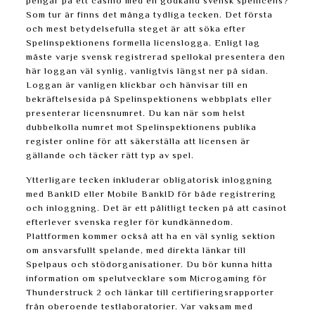
pengar på ett casino med en godkänd svensk spellicens?
Som tur är finns det många tydliga tecken. Det första
och mest betydelsefulla steget är att söka efter
Spelinspektionens formella licenslogga. Enligt lag
måste varje svensk registrerad spellokal presentera den
här loggan väl synlig, vanligtvis längst ner på sidan.
Loggan är vanligen klickbar och hänvisar till en
bekräftelsesida på Spelinspektionens webbplats eller
presenterar licensnumret. Du kan när som helst
dubbelkolla numret mot Spelinspektionens publika
register online för att säkerställa att licensen är
gällande och täcker rätt typ av spel.
Ytterligare tecken inkluderar obligatorisk inloggning
med BankID eller Mobile BankID för både registrering
och inloggning. Det är ett pålitligt tecken på att casinot
efterlever svenska regler för kundkännedom.
Plattformen kommer också att ha en väl synlig sektion
om ansvarsfullt spelande, med direkta länkar till
Spelpaus och stödorganisationer. Du bör kunna hitta
information om spelutvecklare som Microgaming för
Thunderstruck 2 och länkar till certifieringsrapporter
från oberoende testlaboratorier. Var vaksam med