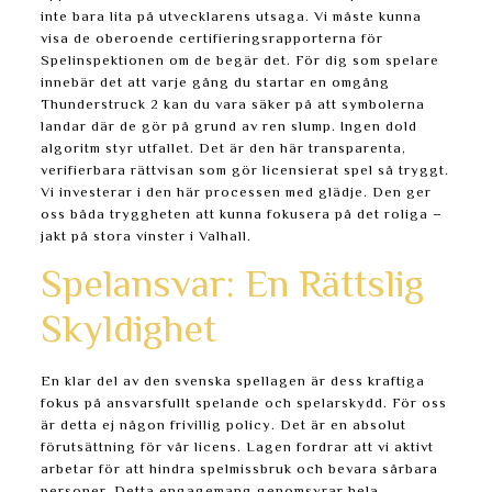
inte bara lita på utvecklarens utsaga. Vi måste kunna
visa de oberoende certifieringsrapporterna för
Spelinspektionen om de begär det. För dig som spelare
innebär det att varje gång du startar en omgång
Thunderstruck 2 kan du vara säker på att symbolerna
landar där de gör på grund av ren slump. Ingen dold
algoritm styr utfallet. Det är den här transparenta,
verifierbara rättvisan som gör licensierat spel så tryggt.
Vi investerar i den här processen med glädje. Den ger
oss båda tryggheten att kunna fokusera på det roliga –
jakt på stora vinster i Valhall.
Spelansvar: En Rättslig
Skyldighet
En klar del av den svenska spellagen är dess kraftiga
fokus på ansvarsfullt spelande och spelarskydd. För oss
är detta ej någon frivillig policy. Det är en absolut
förutsättning för vår licens. Lagen fordrar att vi aktivt
arbetar för att hindra spelmissbruk och bevara sårbara