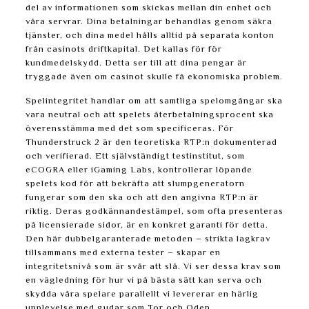
del av informationen som skickas mellan din enhet och
våra servrar. Dina betalningar behandlas genom säkra
tjänster, och dina medel hålls alltid på separata konton
från casinots driftkapital. Det kallas för för
kundmedelskydd. Detta ser till att dina pengar är
tryggade även om casinot skulle få ekonomiska problem.
Spelintegritet handlar om att samtliga spelomgångar ska
vara neutral och att spelets återbetalningsprocent ska
överensstämma med det som specificeras. För
Thunderstruck 2 är den teoretiska RTP:n dokumenterad
och verifierad. Ett självständigt testinstitut, som
eCOGRA eller iGaming Labs, kontrollerar löpande
spelets kod för att bekräfta att slumpgeneratorn
fungerar som den ska och att den angivna RTP:n är
riktig. Deras godkännandestämpel, som ofta presenteras
på licensierade sidor, är en konkret garanti för detta.
Den här dubbelgaranterade metoden – strikta lagkrav
tillsammans med externa tester – skapar en
integritetsnivå som är svår att slå. Vi ser dessa krav som
en vägledning för hur vi på bästa sätt kan serva och
skydda våra spelare parallellt vi levererar en härlig
upplevelse med gudar som Tor och Oden.