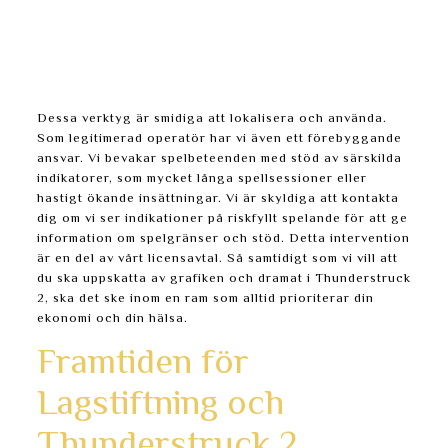
ditt konto låst för all spelverksamhet.
Permanent självuteslutning:
Om du vill avsluta
med spelet permanent kan du be om att bli
självutesluten i minst ett år. Perioden kan förlängas.
Dessa verktyg är smidiga att lokalisera och använda.
Som legitimerad operatör har vi även ett förebyggande
ansvar. Vi bevakar spelbeteenden med stöd av särskilda
indikatorer, som mycket långa spellsessioner eller
hastigt ökande insättningar. Vi är skyldiga att kontakta
dig om vi ser indikationer på riskfyllt spelande för att ge
information om spelgränser och stöd. Detta intervention
är en del av vårt licensavtal. Så samtidigt som vi vill att
du ska uppskatta av grafiken och dramat i Thunderstruck
2, ska det ske inom en ram som alltid prioriterar din
ekonomi och din hälsa.
Framtiden för
Lagstiftning och
Thunderstruck 2