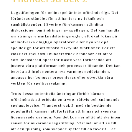
Lagstiftningen för onlinespel är inte oföränderligt. Det
förändras ständigt för att hantera ny teknik och
samhällstrender. I Sverige förekommer ständiga
diskussioner om ändringar av spellagen. Det kan handla
om strängare marknadsföringsregler, ett ökat fokus på
att motverka olagliga operatörer eller nya krav på
speldesign för att minska riskfyllda funktioner. För ett
klassiskt spel som Thunderstruck 2 innebär det att vi
som licensierad operatör måste vara förberedda att
justera våra plattformar och processer löpande. Det kan
betyda att implementera nya varningsmeddelanden,
anpassa hur bonusar presenteras eller utveckla våra
verktyg för spelövervakning.
Trots dessa potentiella ändringar förblir kärnan
oförändrad: att erbjuda en trygg, rättvis och spännande
spelupplevelse. Thunderstruck 2, med sin bestående
popularitet, kommer att fortsätta att finnas på svenska
licensierade casinon. Men det kommer alltid att ske inom
ramen för nuvarande lagstiftning. Vårt mål är att se till
att den tjusning som skapade spelet till en favorit – de