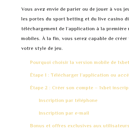
Vous avez envie de parier ou de jouer à vos je
les portes du sport betting et du live casino
téléchargement de l’application à la première
mobiles. À la fin, vous serez capable de créer 
votre style de jeu.
Pourquoi choisir la version mobile de 1xbe
Étape 1 : Télécharger l’application ou accé
Étape 2 : Créer son compte – 1xbet inscrip
Inscription par téléphone
Inscription par e‑mail
Bonus et offres exclusives aux utilisateur