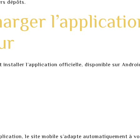
ers dépôts.
harger l’applicati
ur
nstaller l’application officielle, disponible sur Androi
l’
App Store
.
eloppeur indiqué est bien
1xbet Ltd
.
ications, localisation – utiles pour les paris en direct
plication, le site mobile s’adapte automatiquement à votr