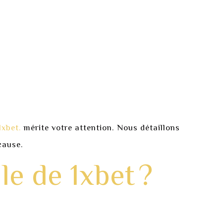
1xbet.
mérite votre attention. Nous détaillons
cause.
le de 1xbet ?