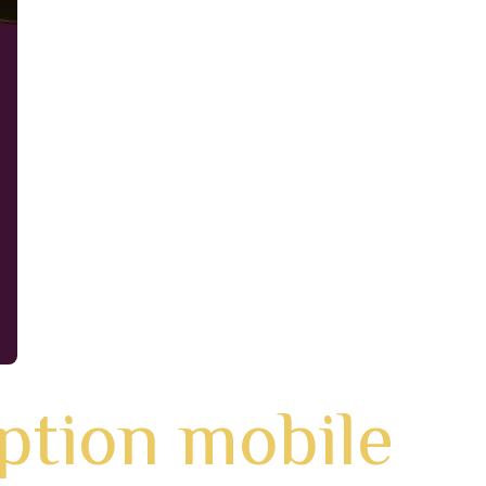
iption mobile