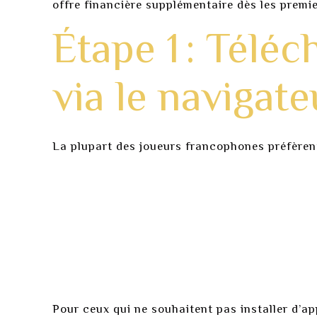
offre financière supplémentaire dès les premi
Étape 1 : Téléc
via le navigate
La plupart des joueurs francophones préfèrent i
Rendez‑vous sur le
Google Play Store
ou 
Recherchez « 1xbet » et vérifiez que le dév
Téléchargez et lancez l’application.
Acceptez les autorisations demandées (notif
Pour ceux qui ne souhaitent pas installer d’ap