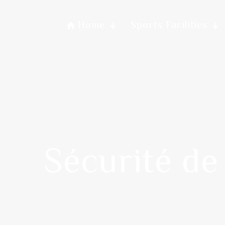
Home
Sports Facilities
Sécurité de 