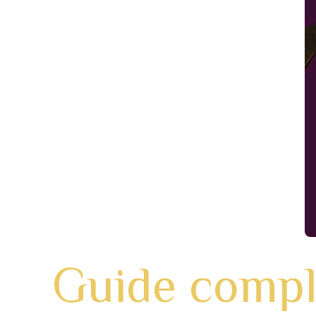
Guide comple