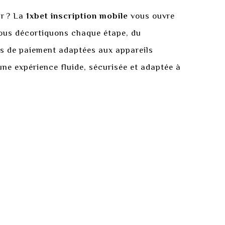
ur ? La
1xbet inscription mobile
vous ouvre
 nous décortiquons chaque étape, du
des de paiement adaptées aux appareils
’une expérience fluide, sécurisée et adaptée à