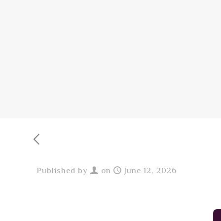
Published by
on
June 12, 2026